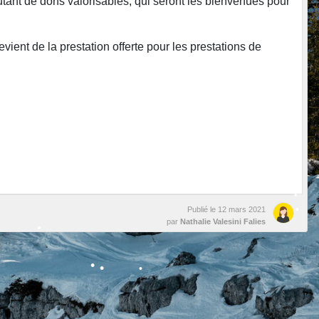
utant de dons valorisables, qui seront les bienvenues pour
•
ient de la prestation offerte pour les prestations de
•
•
•
•
•
Publié le
12 mars 2021
par
Nathalie Valesini Falies
•