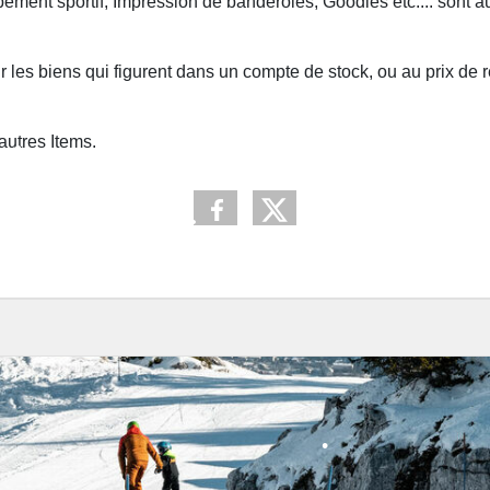
ment sportif, Impression de banderoles, Goodies etc.... sont a
•
les biens qui figurent dans un compte de stock, ou au prix de rev
autres Items.
•
•
•
•
•
•