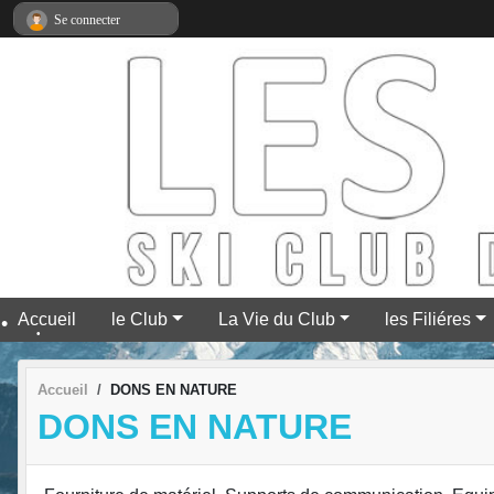
Panneau de gestion des cookies
Se connecter
•
•
•
•
•
Accueil
le Club
La Vie du Club
les Filiéres
•
Accueil
DONS EN NATURE
•
DONS EN NATURE
•