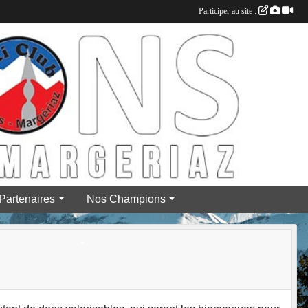
Participer au site :
•
•
•
Partenaires
Nos Champions
•
•
•