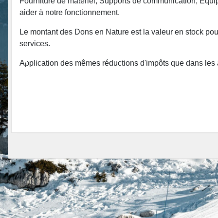
Fourniture de matériel, Supports de communication, Equipe
aider à notre fonctionnement.
•
Le montant des Dons en Nature est la valeur en stock pour 
•
services.
•
Application des mêmes réductions d'impôts que dans les 
•
•
•
•
•