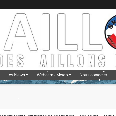
•
•
•
•
Les News
Webcam - Meteo
Nous contacter
•
•