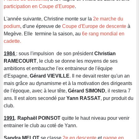
participation en Coupe d'Europe
.
L'année suivante, Christine monte sur la
2e marche du
podium
, d'une épreuve de
Coupe d'Europe de descente
à
Megève. Elle termine la saison, au
6e rang mondial en
cadette.
1984
: sous l'impulsion de son président
Christian
RAMECOURT
, le club se donne les moyens de ses
ambitions et embauche l'ex entraineur de l'équipe
d'Espagne,
Gérard VIEVILLE
. Il ne devait rester qu'un an
mais grâce au dynamisme et à la motivation des dirigeants
de l'époque, avec à leur tête,
Gérard SIMOND
, il restera 7
ans. Il est alors secondé par
Yann RASSAT
, pur produit du
club.
1991
.
Raphaël POINSOT
quitte le haut niveau pour venir
entrainer le club au coté de Yann.
Sandra MELOT
se classe
2e en descente
et
gagne en