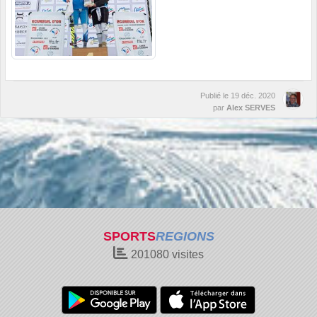
Publié le
19 déc. 2020
par
Alex SERVES
SPORTS
REGIONS
201080
visites