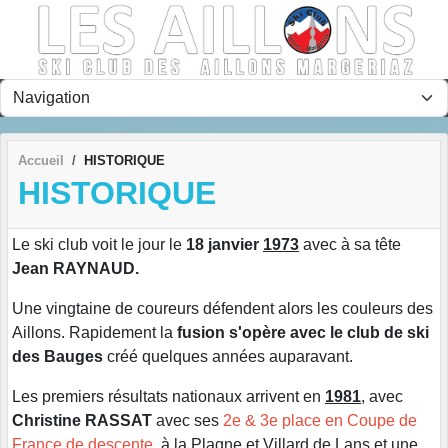
Panneau de gestion des cookies
Accueil
HISTORIQUE
HISTORIQUE
Le ski club voit le jour le
18 janvier
1973
avec à sa tête
Jean RAYNAUD.
Une vingtaine de coureurs défendent alors les couleurs des
Aillons. Rapidement la
fusion s'opère avec le club de ski
des Bauges
créé quelques années auparavant.
Les premiers résultats nationaux arrivent en
1981
, avec
Christine RASSAT
avec ses
2e & 3e place en Coupe de
France de descente
, à la Plagne et Villard de Lans et une