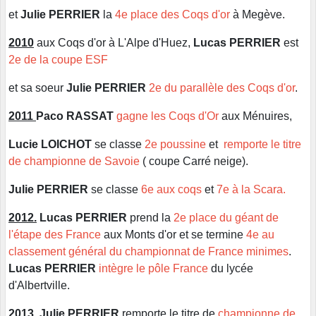
et
Julie PERRIER
la
4e place des Coqs d'or
à Megève.
2010
aux Coqs d'or à L'Alpe d'Huez,
Lucas PERRIER
est
2e de la coupe ESF
et sa soeur
Julie PERRIER
2e du parallèle des Coqs d'or
.
2011
Paco RASSAT
gagne les Coqs d'Or
aux Ménuires,
Lucie LOICHOT
se classe
2e poussine
et
remporte le titre
de championne de Savoie
( coupe Carré neige).
Julie PERRIER
se classe
6e aux coqs
et
7e à la Scara.
2012.
Lucas PERRIER
prend la
2e place du géant de
l'étape des France
aux Monts d'or et se termine
4e au
classement général du championnat de France minimes
.
Lucas PERRIER
intègre le pôle France
du lycée
d'Albertville.
2013.
Julie PERRIER
remporte le titre de
championne de