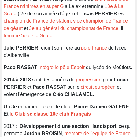
France minimes en super G
à Lélex et termine
13e à La
Scara
( 2e de son année d'âge ) et
Lucas PERRIER
est
champion de France de slalom, vice champion de France
de géant
et
3e au général du championnat de France
. Il
termine 5e de la Scara
.
Julie PERRIER
rejoint son frère au
pôle France
du lycée
d'Albertville
Paco RASSAT
intègre le pôle Espoir
du lycée de Moûtiers.
2014 à 2018
sont des années de
progression
pour
Lucas
PERRIER et Paco RASSAT
sur le
circuit européen
et
voient l'émergence de
Cléo CHALAMEL.
Un 3e entraineur rejoint le club :
Pierre-Damien GALENE
.
Et
le Club se classe 10e club Français
2017 :
Développement d'une section Handisport
, ce qui
permet à
Jordan BROISIN
,
membre de l'équipe de France