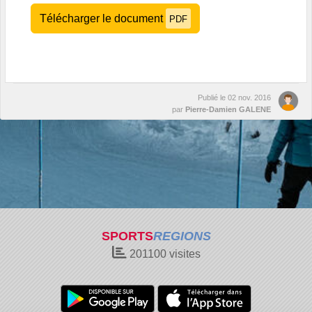
Télécharger le document
PDF
Publié le
02 nov. 2016
par
Pierre-Damien GALENE
SPORTS
REGIONS
201100
visites