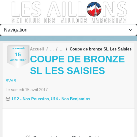
Panneau de gestion des cookies
Le
samedi
Accueil
Coupe de bronze SL Les Saisies
15
COUPE DE BRONZE
AVRIL
2017
SL LES SAISIES
BVAB
Le
samedi
15
avril
2017
U12 - Nos Poussins
U14 - Nos Benjamins