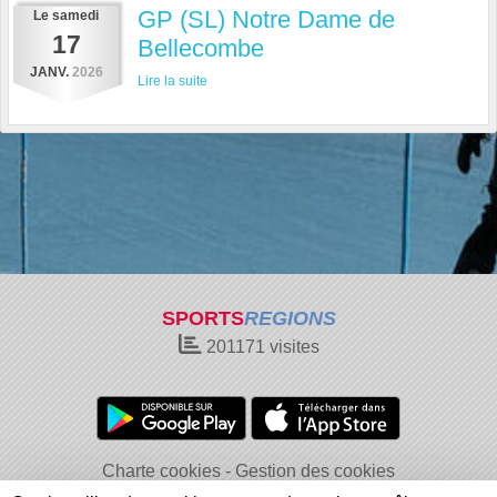
GP (SL) Notre Dame de
Le
samedi
17
Bellecombe
JANV.
2026
Lire la suite
SPORTS
REGIONS
201171
visites
Charte cookies
Gestion des cookies
Informations légales
Signaler un contenu inapproprié