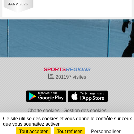
JANV.
2026
SPORTS
REGIONS
201197
visites
Charte cookies
Gestion des cookies
Informations légales
Signaler un contenu inapproprié
Ce site utilise des cookies et vous donne le contrôle sur ceux
que vous souhaitez activer
Tout accepter
Tout refuser
Personnaliser
Envie de participer ?
Connexion