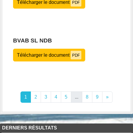
Télécharger le document
PDF
BVAB SL NDB
Télécharger le document
PDF
1
2
3
4
5
...
8
9
»
DERNIERS RÉSULTATS