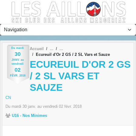
Panneau de gestion des cookies
Du
mardi
Accueil
30
Ecureuil d'Or 2 GS / 2 SL Vars et Sauze
JANV.
au
ECUREUIL D'OR 2 GS
vendredi
02
/ 2 SL VARS ET
FÉVR.
2018
SAUZE
CN
Du
mardi
30
janv.
au
vendredi
02
févr.
2018
U16 - Nos Minimes