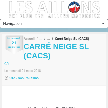
Panneau de gestion des cookies
Le
mercredi
Accueil
Carré Neige SL (CACS)
21
CARRÉ NEIGE SL
MARS
2018
(CACS)
CR
Le
mercredi
21
mars
2018
U12 - Nos Poussins