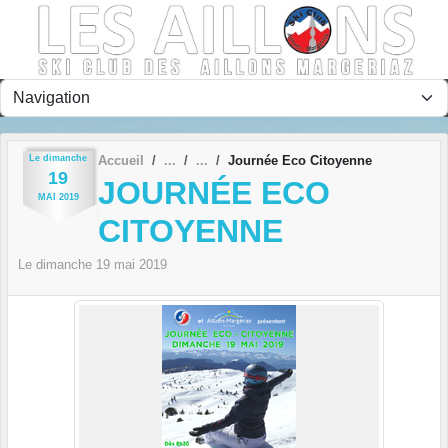
Panneau de gestion des cookies
Le
dimanche
Accueil
Journée Eco Citoyenne
19
JOURNÉE ECO
MAI
2019
CITOYENNE
Le
dimanche
19
mai
2019