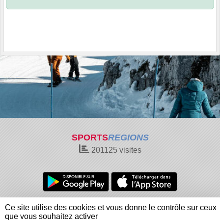
SPORTS
REGIONS
201125
visites
Charte cookies
Gestion des cookies
Ce site utilise des cookies et vous donne le contrôle sur ceux
Informations légales
Signaler un contenu inapproprié
que vous souhaitez activer