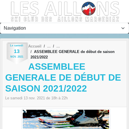
Panneau de gestion des cookies
Le
samedi
Accueil
13
ASSEMBLEE GENERALE de début de saison
2021/2022
NOV.
2021
ASSEMBLEE
GENERALE DE DÉBUT DE
SAISON 2021/2022
Le
samedi
13
nov.
2021
de 18h à 22h