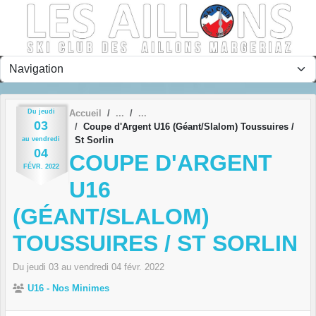
Panneau de gestion des cookies
Du
jeudi
Accueil
03
Coupe d'Argent U16 (Géant/Slalom) Toussuires /
St Sorlin
au
vendredi
04
COUPE D'ARGENT
FÉVR.
2022
U16
(GÉANT/SLALOM)
TOUSSUIRES / ST SORLIN
Du
jeudi
03
au
vendredi
04
févr.
2022
U16 - Nos Minimes