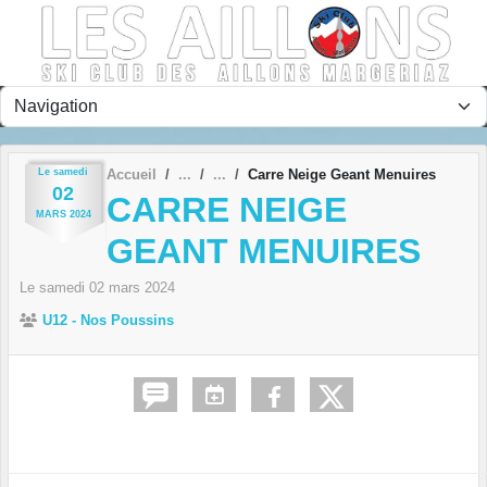
Panneau de gestion des cookies
Le
samedi
Accueil
Carre Neige Geant Menuires
02
CARRE NEIGE
MARS
2024
GEANT MENUIRES
Le
samedi
02
mars
2024
U12 - Nos Poussins