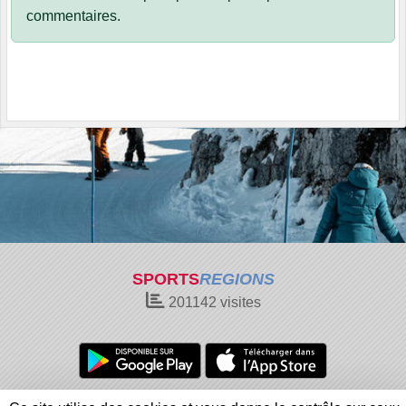
commentaires.
SPORTS
REGIONS
201142
visites
Charte cookies
Gestion des cookies