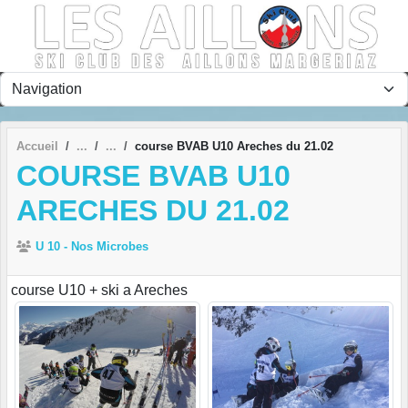
Panneau de gestion des cookies
Accueil
course BVAB U10 Areches du 21.02
COURSE BVAB U10
ARECHES DU 21.02
U 10 - Nos Microbes
course U10 + ski a Areches