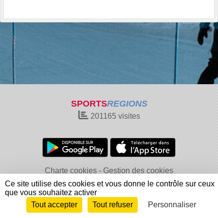
SPORTS
REGIONS
201165
visites
Charte cookies
Gestion des cookies
Informations légales
Signaler un contenu inapproprié
Ce site utilise des cookies et vous donne le contrôle sur ceux
que vous souhaitez activer
Tout accepter
Tout refuser
Personnaliser
Envie de participer ?
Connexion